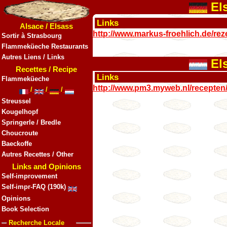
El
Links
Alsace / Elsass
http://www.markus-froehlich.de/r
Sortir à Strasbourg
Flammeküeche Restaurants
Autres Liens / Links
El
Recettes / Recipe
Links
Flammeküeche
http://www.pm3.myweb.nl/recepten
/
/
/
Streussel
Kougelhopf
Springerle / Bredle
Choucroute
Baeckoffe
Autres Recettes / Other
Links and Opinions
Self-improvement
Self-impr-FAQ (190k)
Opinions
Book Selection
Recherche Locale